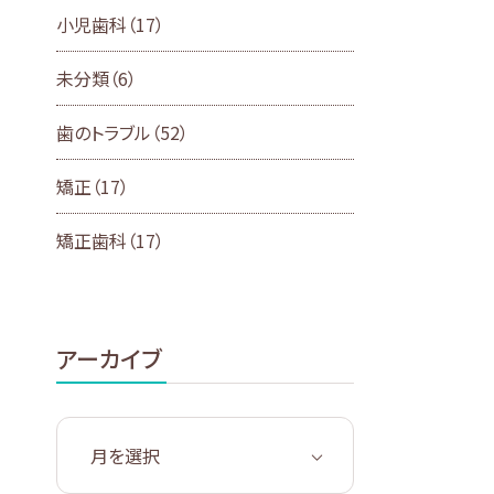
小児歯科
（17）
未分類
（6）
歯のトラブル
（52）
矯正
（17）
矯正歯科
（17）
アーカイブ