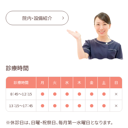
院内・設備紹介
診療時間
診療時間
月
火
水
木
金
土
日
8：45〜
12：15
●
●
●
●
●
●
×
13：15〜
17：45
●
●
●
●
●
●
×
※休診日は、日曜・祝祭日、毎月第一水曜日となります。