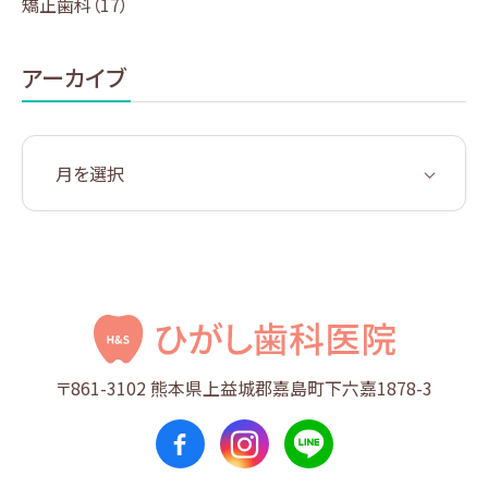
矯正歯科
（17）
アーカイブ
〒861-3102
熊本県上益城郡嘉島町
下六嘉1878-3