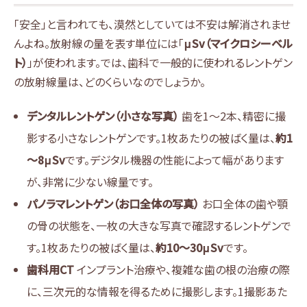
「安全」と言われても、漠然としていては不安は解消されませ
んよね。放射線の量を表す単位には「
μSv（マイクロシーベル
ト）
」が使われます。では、歯科で一般的に使われるレントゲン
の放射線量は、どのくらいなのでしょうか。
デンタルレントゲン（小さな写真）
歯を1～2本、精密に撮
影する小さなレントゲンです。1枚あたりの被ばく量は、
約1
～8μSv
です。デジタル機器の性能によって幅があります
が、非常に少ない線量です。
パノラマレントゲン（お口全体の写真）
お口全体の歯や顎
の骨の状態を、一枚の大きな写真で確認するレントゲンで
す。1枚あたりの被ばく量は、
約10～30μSv
です。
歯科用CT
インプラント治療や、複雑な歯の根の治療の際
に、三次元的な情報を得るために撮影します。1撮影あた