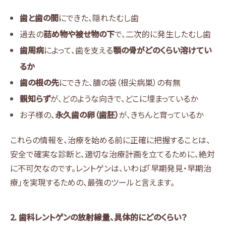
歯と歯の間
にできた、隠れたむし歯
過去の
詰め物や被せ物の下
で、二次的に発生したむし歯
歯周病
によって、歯を支える
顎の骨がどのくらい溶けてい
るか
歯の根の先
にできた、膿の袋（根尖病巣）の有無
親知らず
が、どのような向きで、どこに埋まっているか
お子様の、
永久歯の卵（歯胚）
が、きちんと育っているか
これらの情報を、治療を始める前に正確に把握することは、
安全で確実な診断と、適切な治療計画を立てるために、絶対
に不可欠なのです。レントゲンは、いわば「早期発見・早期治
療」を実現するための、最強のツールと言えます。
2. 歯科レントゲンの放射線量、具体的にどのくらい？