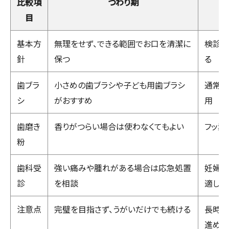
比較項
つわり期
目
基本方
無理をせず、できる範囲でお口を清潔に
検診や
針
保つ
る
歯ブラ
小さめの歯ブラシや子ども用歯ブラシ
通常の
シ
がおすすめ
用
歯磨き
香りがつらい場合は使わなくてもよい
フッ素
粉
歯科受
強い痛みや腫れがある場合は応急処置
妊婦歯
診
を相談
適した
注意点
完璧を目指さず、うがいだけでも続ける
長時間
進める